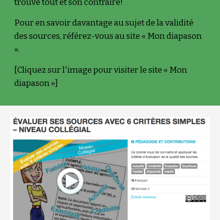
trouve tout et son contraire!
Pour en savoir davantage au sujet de la validité 
des sources, référez-vous au site « Mon diapason 
».
[Cliquez sur l'image pour visiter le site « Mon 
diapason »]